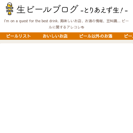
I'm on a quest for the best drink. 美味しいお店、お酒の情報、豆知識… ビー
ルに関するアレコレ🍻
ビールリスト
おいしいお店
ビール以外のお酒
ビー