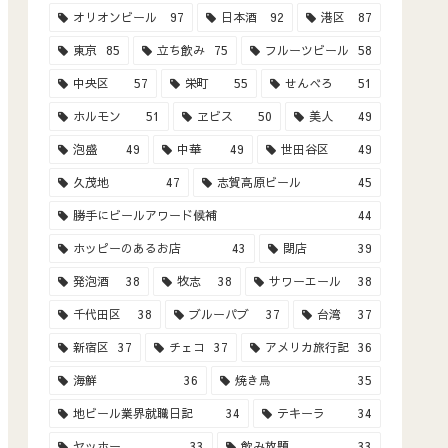
オリオンビール
97
日本酒
92
港区
87
東京
85
立ち飲み
75
フルーツビール
58
中央区
57
栄町
55
せんべろ
51
ホルモン
51
ヱビス
50
美人
49
泡盛
49
中華
49
世田谷区
49
久茂地
47
志賀高原ビール
45
勝手にビールアワード候補
44
ホッピーのあるお店
43
閉店
39
発泡酒
38
牧志
38
サワーエール
38
千代田区
38
ブルーパブ
37
台湾
37
新宿区
37
チェコ
37
アメリカ旅行記
36
海鮮
36
焼き鳥
35
地ビール業界就職日記
34
テキーラ
34
ヤッホー
33
飲み放題
33