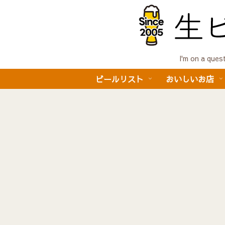
I'm on a 
ビールリスト
おいしいお店