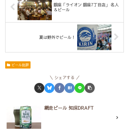
銀座「ライオン 銀座7丁目店」 名人
＆ビール
夏は野外でビール！
ビール批評
シェアする
網走ビール 知床DRAFT