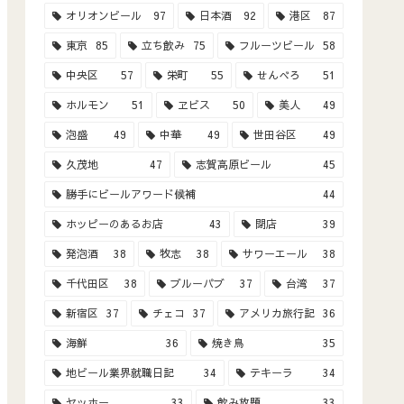
オリオンビール
97
日本酒
92
港区
87
東京
85
立ち飲み
75
フルーツビール
58
中央区
57
栄町
55
せんべろ
51
ホルモン
51
ヱビス
50
美人
49
泡盛
49
中華
49
世田谷区
49
久茂地
47
志賀高原ビール
45
勝手にビールアワード候補
44
ホッピーのあるお店
43
閉店
39
発泡酒
38
牧志
38
サワーエール
38
千代田区
38
ブルーパブ
37
台湾
37
新宿区
37
チェコ
37
アメリカ旅行記
36
海鮮
36
焼き鳥
35
地ビール業界就職日記
34
テキーラ
34
ヤッホー
33
飲み放題
33