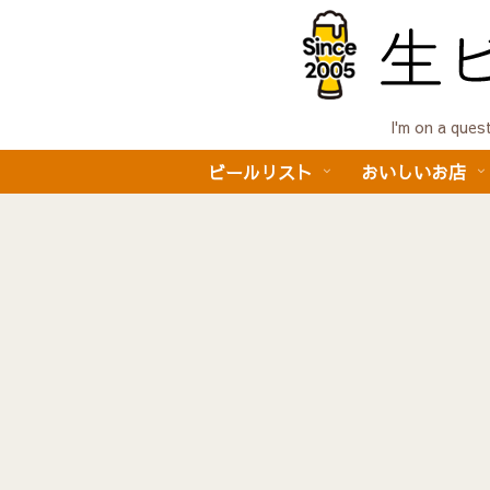
I'm on a 
ビールリスト
おいしいお店