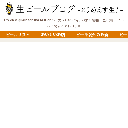
I'm on a quest for the best drink. 美味しいお店、お酒の情報、豆知識… ビー
ルに関するアレコレ🍻
ビールリスト
おいしいお店
ビール以外のお酒
ビー