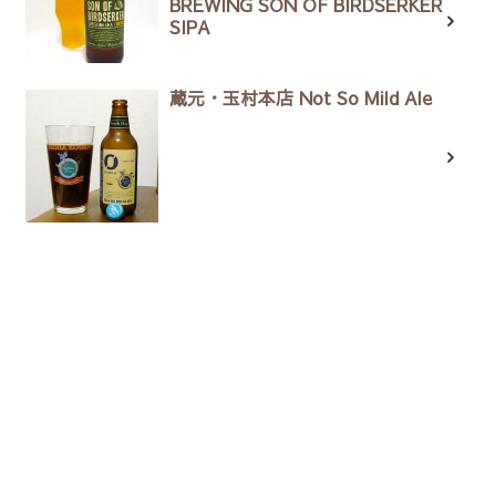
BREWING SON OF BIRDSERKER
SIPA
蔵元・玉村本店 Not So Mild Ale