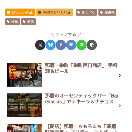
おいしいお店
沖縄のおいしい店
せんべろ
屋富祖
沖縄
浦添
シェアする
那覇・栄町「栄町西口商店」 手料
理＆ビール
那覇のオーセンティックバー「Bar
Gracias」でテキーラ＆ナチョス
【閉店】那覇・おもろまち「楽趣
味笑市場」 プロデュース＆ビール