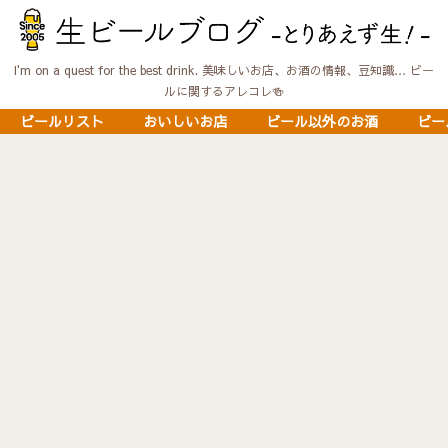
I'm on a quest for the best drink. 美味しいお店、お酒の情報、豆知識… ビー
ルに関するアレコレ🍻
ビールリスト
おいしいお店
ビール以外のお酒
ビー