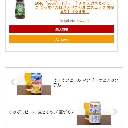
284g［youki］【ジャークチキン 炒めもの ソー
ス ジャマイカ料理 カリブ料理 エスニック 有紀
食品】《あす楽》
posted with
カエレバ
楽天市場
Amazon
オリオンビール マンゴーのビアカク
テル
サッポロビール 麦とホップ 夏づくり