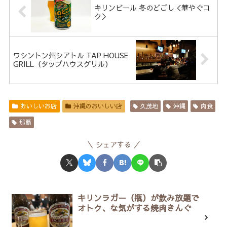
キリンビール 冬のどごし＜華やぐコ
ク＞
ワシントン州シアトル TAP HOUSE
GRILL（タップハウスグリル）
おいしいお店
沖縄のおいしい店
久茂地
沖縄
肉食
那覇
シェアする
キリンラガー（瓶）が飲み放題で
オトク、な気がする焼肉きんぐ