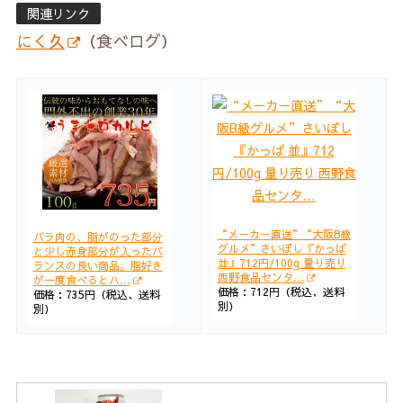
関連リンク
にく久
（食べログ）
“メーカー直送”“大阪B級
バラ肉の、脂がのった部分
グルメ”さいぼし『かっぱ
と少し赤身部分が入ったバ
並』712円/100g 量り売り
ランスの良い商品。脂好き
西野食品センタ…
が一度食べるとハ…
価格：712円（税込、送料
価格：735円（税込、送料
別）
別）