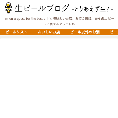
I'm on a quest for the best drink. 美味しいお店、お酒の情報、豆知識… ビー
ルに関するアレコレ🍻
ビールリスト
おいしいお店
ビール以外のお酒
ビー