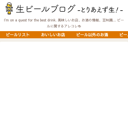
I'm on a quest for the best drink. 美味しいお店、お酒の情報、豆知識… ビー
ルに関するアレコレ🍻
ビールリスト
おいしいお店
ビール以外のお酒
ビー