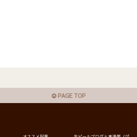
PAGE TOP
オススメ記事
生ビールブログと麦酒男（び