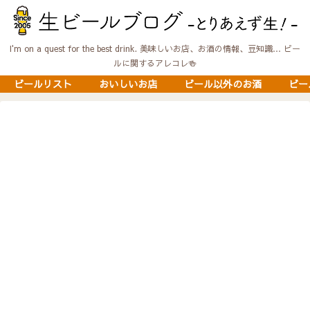
I'm on a quest for the best drink. 美味しいお店、お酒の情報、豆知識… ビー
ルに関するアレコレ🍻
ビールリスト
おいしいお店
ビール以外のお酒
ビー