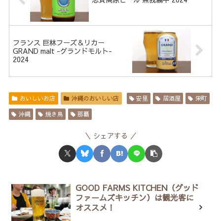
フランス 巨林フーズ＆リカー
GRAND malt -グランドモルト-
2024
おいしいお店
沖縄のおいしい店
安里
居酒屋
栄町
沖縄
焼き鳥
那覇
シェアする
GOOD FARMS KITCHEN（グッド
ファームズキッチン）は観光客に
オススメ！