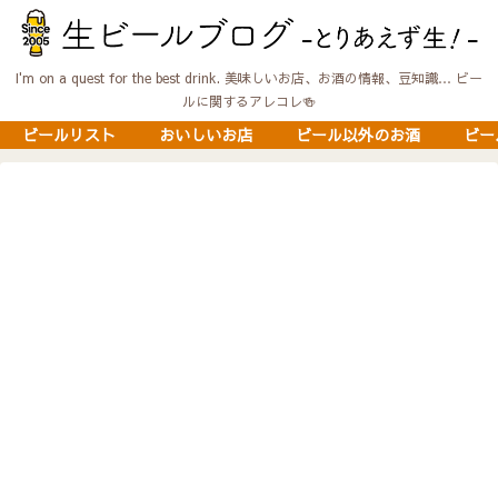
I'm on a quest for the best drink. 美味しいお店、お酒の情報、豆知識… ビー
ルに関するアレコレ🍻
ビールリスト
おいしいお店
ビール以外のお酒
ビー