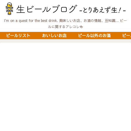
I'm on a quest for the best drink. 美味しいお店、お酒の情報、豆知識… ビー
ルに関するアレコレ🍻
ビールリスト
おいしいお店
ビール以外のお酒
ビー