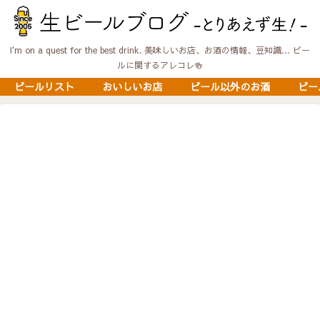
I'm on a quest for the best drink. 美味しいお店、お酒の情報、豆知識… ビー
ルに関するアレコレ🍻
ビールリスト
おいしいお店
ビール以外のお酒
ビー