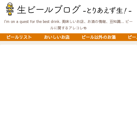
I'm on a quest for the best drink. 美味しいお店、お酒の情報、豆知識… ビー
ルに関するアレコレ🍻
ビールリスト
おいしいお店
ビール以外のお酒
ビー