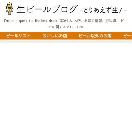
I'm on a quest for the best drink. 美味しいお店、お酒の情報、豆知識… ビー
ルに関するアレコレ🍻
ビールリスト
おいしいお店
ビール以外のお酒
ビー