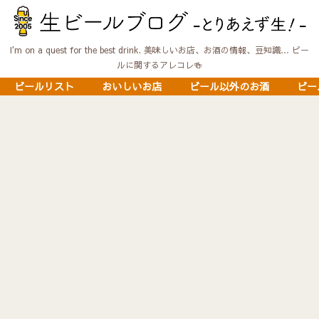
I'm on a quest for the best drink. 美味しいお店、お酒の情報、豆知識… ビー
ルに関するアレコレ🍻
ビールリスト
おいしいお店
ビール以外のお酒
ビー