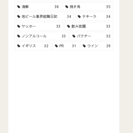
海鮮
36
焼き鳥
35
地ビール業界就職日記
34
テキーラ
34
ヤッホー
33
飲み放題
33
ノンアルコール
33
パクチー
32
イギリス
32
PR
31
ワイン
29