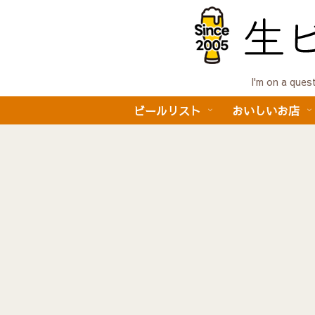
I'm on a 
ビールリスト
おいしいお店