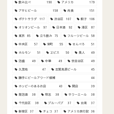
飲み比べ
190
アメリカ
179
アサヒビール
158
肉食
151
ポテトサラダ
117
渋谷区
107
餃子
106
オリオンビール
97
日本酒
92
港区
87
東京
85
立ち飲み
75
フルーツビール
58
中央区
57
栄町
55
せんべろ
51
ホルモン
51
ヱビス
50
美人
49
泡盛
49
中華
49
世田谷区
49
久茂地
47
志賀高原ビール
45
勝手にビールアワード候補
44
ホッピーのあるお店
43
閉店
39
発泡酒
38
牧志
38
サワーエール
38
千代田区
38
ブルーパブ
37
台湾
37
新宿区
37
チェコ
37
アメリカ旅行記
36