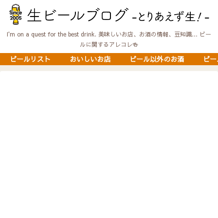
I'm on a quest for the best drink. 美味しいお店、お酒の情報、豆知識… ビー
ルに関するアレコレ🍻
ビールリスト
おいしいお店
ビール以外のお酒
ビー