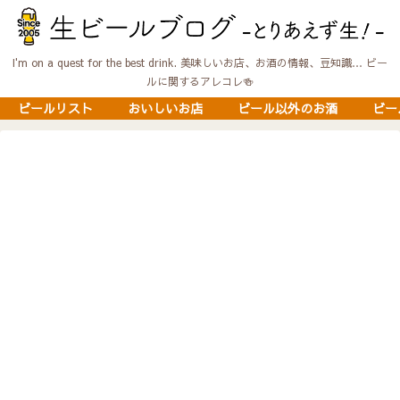
I'm on a quest for the best drink. 美味しいお店、お酒の情報、豆知識… ビー
ルに関するアレコレ🍻
ビールリスト
おいしいお店
ビール以外のお酒
ビー