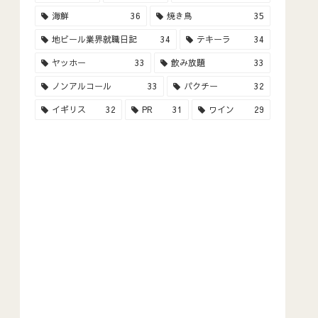
海鮮
36
焼き鳥
35
地ビール業界就職日記
34
テキーラ
34
ヤッホー
33
飲み放題
33
ノンアルコール
33
パクチー
32
イギリス
32
PR
31
ワイン
29