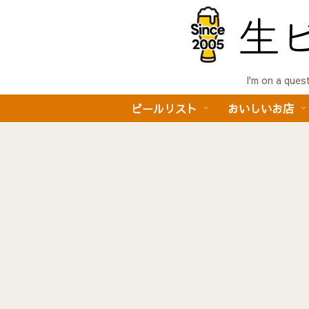
I'm on a 
ビールリスト
おいしいお店