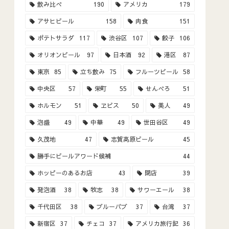
飲み比べ
190
アメリカ
179
アサヒビール
158
肉食
151
ポテトサラダ
117
渋谷区
107
餃子
106
オリオンビール
97
日本酒
92
港区
87
東京
85
立ち飲み
75
フルーツビール
58
中央区
57
栄町
55
せんべろ
51
ホルモン
51
ヱビス
50
美人
49
泡盛
49
中華
49
世田谷区
49
久茂地
47
志賀高原ビール
45
勝手にビールアワード候補
44
ホッピーのあるお店
43
閉店
39
発泡酒
38
牧志
38
サワーエール
38
千代田区
38
ブルーパブ
37
台湾
37
新宿区
37
チェコ
37
アメリカ旅行記
36