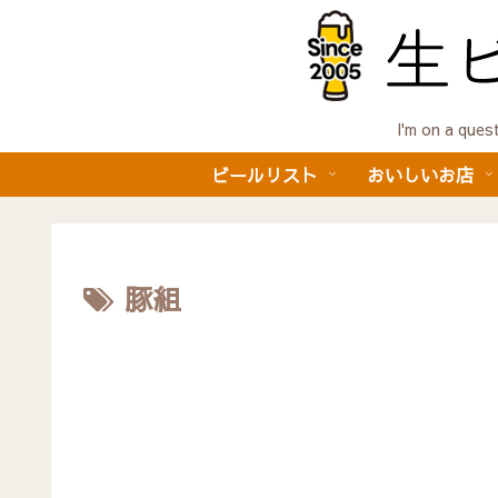
I'm on a 
ビールリスト
おいしいお店
豚組