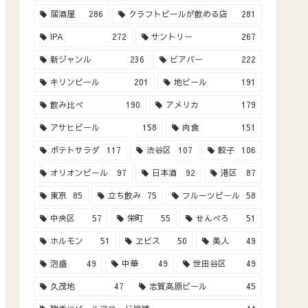
居酒屋
286
クラフトビールが飲める店
281
IPA
272
サントリー
267
新ジャンル
236
ビアバー
222
キリンビール
201
地ビール
191
飲み比べ
190
アメリカ
179
アサヒビール
158
肉食
151
ポテトサラダ
117
渋谷区
107
餃子
106
オリオンビール
97
日本酒
92
港区
87
東京
85
立ち飲み
75
フルーツビール
58
中央区
57
栄町
55
せんべろ
51
ホルモン
51
ヱビス
50
美人
49
泡盛
49
中華
49
世田谷区
49
久茂地
47
志賀高原ビール
45