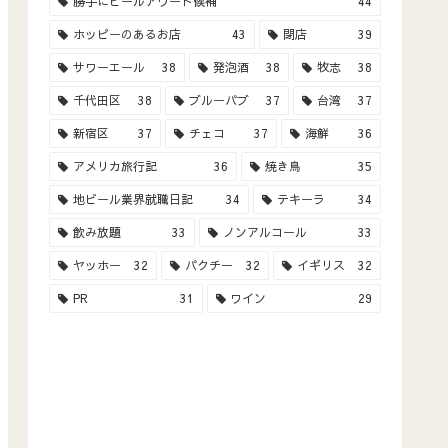
勝手にビールアワード候補
44
ホッピーのあるお店
43
閉店
39
サワーエール
38
発泡酒
38
牧志
38
千代田区
38
ブルーパブ
37
台湾
37
新宿区
37
チェコ
37
海鮮
36
アメリカ旅行記
36
焼き鳥
35
地ビール業界就職日記
34
テキーラ
34
飲み放題
33
ノンアルコール
33
ヤッホー
32
パクチー
32
イギリス
32
PR
31
ワイン
29