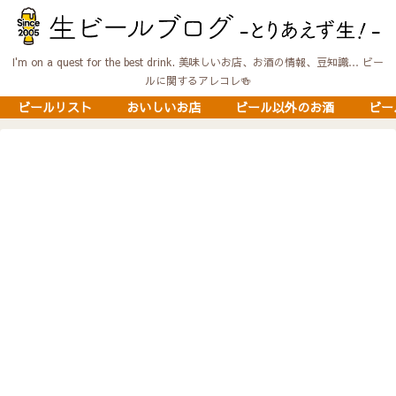
I'm on a quest for the best drink. 美味しいお店、お酒の情報、豆知識… ビー
ルに関するアレコレ🍻
ビールリスト
おいしいお店
ビール以外のお酒
ビー