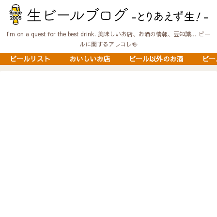
I'm on a quest for the best drink. 美味しいお店、お酒の情報、豆知識… ビー
ルに関するアレコレ🍻
ビールリスト
おいしいお店
ビール以外のお酒
ビー