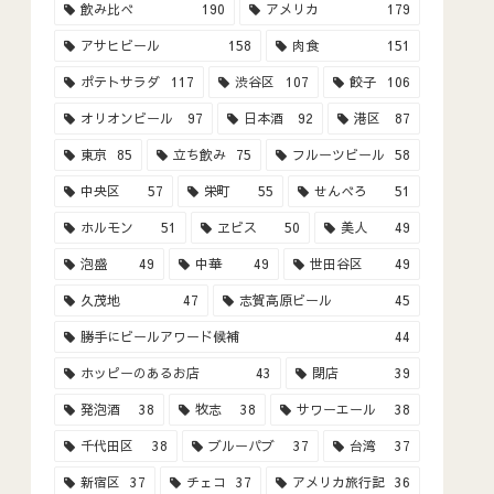
飲み比べ
190
アメリカ
179
アサヒビール
158
肉食
151
ポテトサラダ
117
渋谷区
107
餃子
106
オリオンビール
97
日本酒
92
港区
87
東京
85
立ち飲み
75
フルーツビール
58
中央区
57
栄町
55
せんべろ
51
ホルモン
51
ヱビス
50
美人
49
泡盛
49
中華
49
世田谷区
49
久茂地
47
志賀高原ビール
45
勝手にビールアワード候補
44
ホッピーのあるお店
43
閉店
39
発泡酒
38
牧志
38
サワーエール
38
千代田区
38
ブルーパブ
37
台湾
37
新宿区
37
チェコ
37
アメリカ旅行記
36