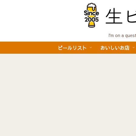
I'm on a 
ビールリスト
おいしいお店