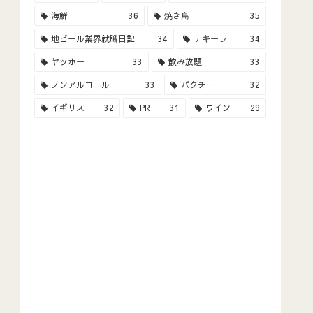
海鮮
36
焼き鳥
35
地ビール業界就職日記
34
テキーラ
34
ヤッホー
33
飲み放題
33
ノンアルコール
33
パクチー
32
イギリス
32
PR
31
ワイン
29