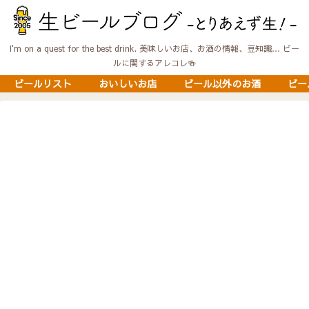
I'm on a quest for the best drink. 美味しいお店、お酒の情報、豆知識… ビー
ルに関するアレコレ🍻
ビールリスト
おいしいお店
ビール以外のお酒
ビー