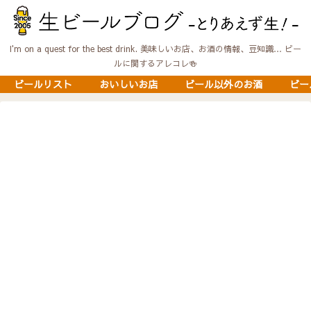
I'm on a quest for the best drink. 美味しいお店、お酒の情報、豆知識… ビー
ルに関するアレコレ🍻
ビールリスト
おいしいお店
ビール以外のお酒
ビー