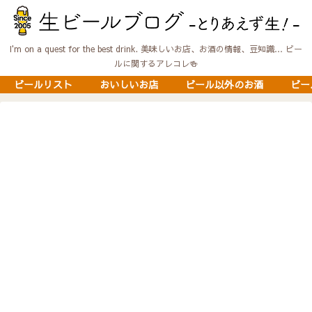
I'm on a quest for the best drink. 美味しいお店、お酒の情報、豆知識… ビー
ルに関するアレコレ🍻
ビールリスト
おいしいお店
ビール以外のお酒
ビー