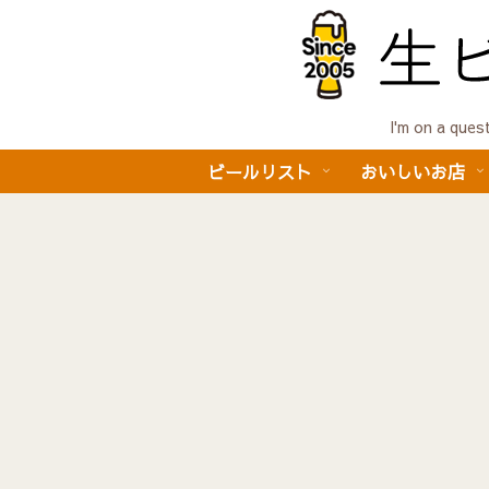
I'm on a 
ビールリスト
おいしいお店