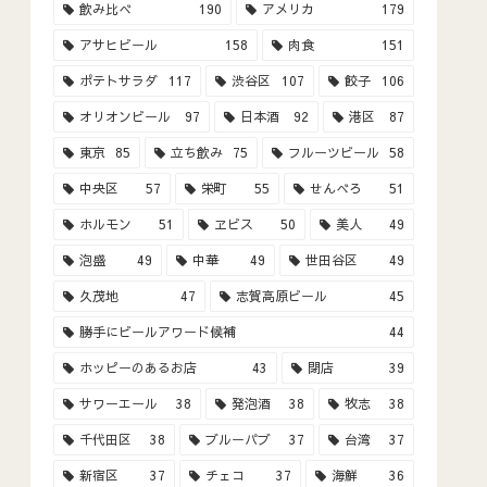
飲み比べ
190
アメリカ
179
アサヒビール
158
肉食
151
ポテトサラダ
117
渋谷区
107
餃子
106
オリオンビール
97
日本酒
92
港区
87
東京
85
立ち飲み
75
フルーツビール
58
中央区
57
栄町
55
せんべろ
51
ホルモン
51
ヱビス
50
美人
49
泡盛
49
中華
49
世田谷区
49
久茂地
47
志賀高原ビール
45
勝手にビールアワード候補
44
ホッピーのあるお店
43
閉店
39
サワーエール
38
発泡酒
38
牧志
38
千代田区
38
ブルーパブ
37
台湾
37
新宿区
37
チェコ
37
海鮮
36