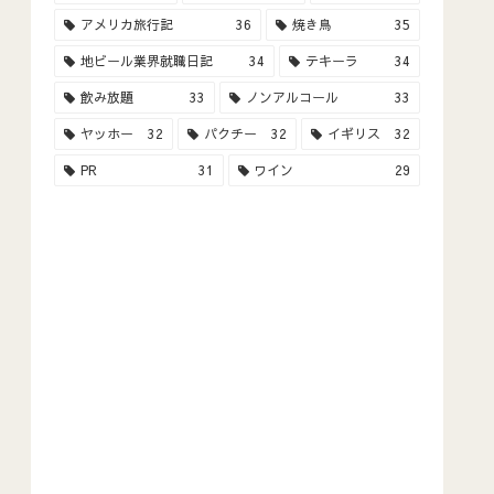
アメリカ旅行記
36
焼き鳥
35
地ビール業界就職日記
34
テキーラ
34
飲み放題
33
ノンアルコール
33
ヤッホー
32
パクチー
32
イギリス
32
PR
31
ワイン
29